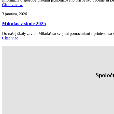
Informácia o spôsobe platenia jednorazového príspevku Spojme sa D
Čítať viac →
3 januára, 2026
Mikuláš v škole 2025
Do našej školy zavítal Mikuláš so svojimi pomocníkmi a priniesol so
Čítať viac →
Spoločn