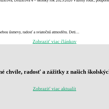
ružicová, Družicová 4 – školský rok 2025/2026 Vážený rodič, podpor
 sebou úsmevy, radosť a sviatočnú atmosféru. Deti…
Zobraziť viac článkov
é chvíle, radosť a zážitky z našich školskýc
Zobraziť viac aktualít