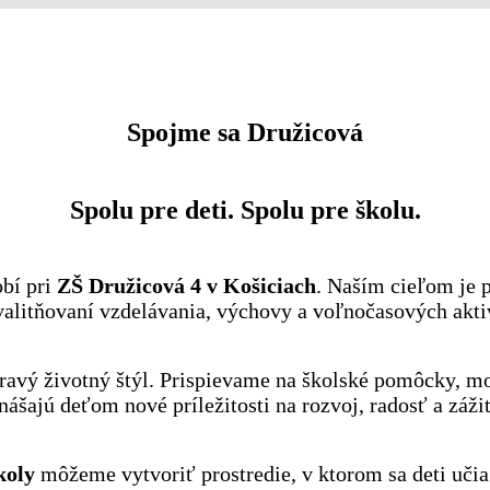
Spojme sa Družicová
Spolu pre deti. Spolu pre školu.
bí pri
ZŠ Družicová 4 v Košiciach
. Naším cieľom je 
valitňovaní vzdelávania, výchovy a voľnočasových aktiv
ravý životný štýl. Prispievame na školské pomôcky, mo
nášajú deťom nové príležitosti na rozvoj, radosť a záži
koly
môžeme vytvoriť prostredie, v ktorom sa deti učia 