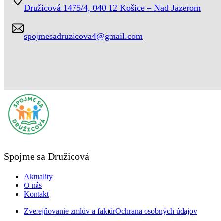
Družicová 1475/4, 040 12 Košice – Nad Jazerom
spojmesadruzicova4@gmail.com
Spojme sa Družicová
Aktuality
O nás
Kontakt
Zverejňovanie zmlúv a faktúr
Ochrana osobných údajov