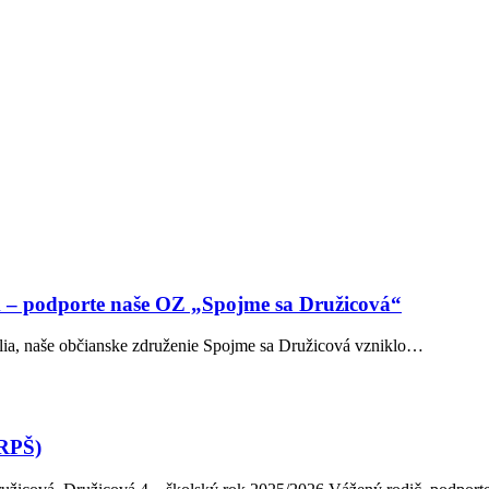
m – podporte naše OZ „Spojme sa Družicová“
telia, naše občianske združenie Spojme sa Družicová vzniklo…
ZRPŠ)