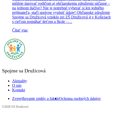
môžete darovať rodičom aj občianskemu združeniu súčasne –
na jednom tlačive? Nie je potrebné vyberať si len jedného
prijímateľa, stačí správne vyplniť údaje! Občianske združenie
Spojme sa Družicová vzniklo pri ZŠ Družicová 4 v Košiciach
s cieľom pomáhať deťom a škole –…
Čítať viac
Spojme sa Družicová
Aktuality
O nás
Kontakt
Zverejňovanie zmlúv a faktúr
Ochrana osobných údajov
©2026 OZ Družicová